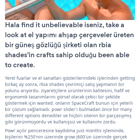
Hala find it unbelievable iseniz, take a
look at el yapımı ahşap çerçeveler üreten
bir güneş gözlüğü şirketi olan rbia
shades'in crafts sahip olduğu been able
to create.
Yerel fuarlar ve el sanatları gösterilerindeki işlerinden getting
birkaç ay sonra, rbia shades çevrimiçi satış yapmanın bir
yolunu arıyordu. ziyaretçilere ürünlerinin kalitesini, hafif ve
ergonomik tasarımlarını görsel olarak çekici bir şekilde
göstermek için wanted. onların SpaceCraft bunun için yeterli
bir çözüm sağlamadı. powr slider'ı bulmadan önce bir many
different options denediler ve hiçbiri sitenin bir parçasıymış
gibi görünmüyordu ve kullanışsız ve kullanımı zordu.
Powr açılır penceresine kaydolma just months işleminde,
kişilerini %250'nin üzerinde grow (600'ün üzerinde gerçek