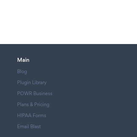
Main
Blog
Plugin Library
POWR Business
Plans & Pricing
HIPAA Forms
Email Blast