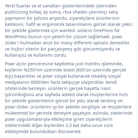
Yerel fuarlar ve el sanatları gösterilerindeki işlerinden
publicizing birkaç ay sonra, rbia shades çevrimiçi satış
yapmanın bir yolunu arıyordu. ziyaretçilere ürünlerinin
kalitesini, hafif ve ergonomik tasarımlarını görsel olarak çekici
bir şekilde göstermek için wanted. onların OnePress for
WordPress bunun için yeterli bir çözüm sağlamadı. powr
slider'ı bulmadan önce bir many different options denediler
ve hiçbiri sitenin bir parçasıymış gibi görünmüyordu ve
kullanışsız ve kullanımı zordu.
Powr açılır penceresine kaydolma just months işleminde,
kişilerini %250'nin üzerinde boost (600'ün üzerinde gerçek
kişi) başardılar ve powr sosyal kullanarak steadily sosyal
medyalarını 6000'den fazla takipçiye ulaştırdılar. kendi
sitelerinde besleyin. ürünlerin gerçek hayatta nasıl
göründüğünü ana sayfada added olarak müşterilerine hızlı
bir şekilde göstermenin görsel bir yolu olarak landing on
powr slider. ürünlerini iyi bir şekilde sergiliyor ve müşterilere
mükemmel bir yerinde deneyim yaşatıyor. aslında, sitelerinde
powr uygulamalarıyla etkileşime giren ziyaretçilerin
sitelerindeki diğer kişilerden 2,5 kat daha uzun süre
etkileşimde bulundukları discovered.