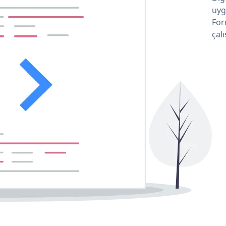
uyg
For
çalı