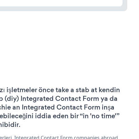
zı işletmeler önce take a stab at kendin
p (diy) Integrated Contact Form ya da
chie an Integrated Contact Form inşa
ebileceğini iddia eden bir “in 'no time'”
hibidir.
erleri, Integrated Contact Form companies abroad