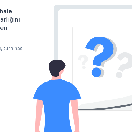
 hale
arlığını
den
, turn nasıl