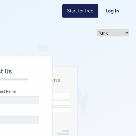
Start for free
Log In