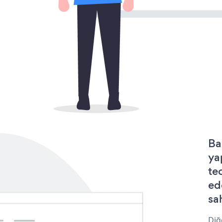
Ba
ya
te
ed
sa
Diğ