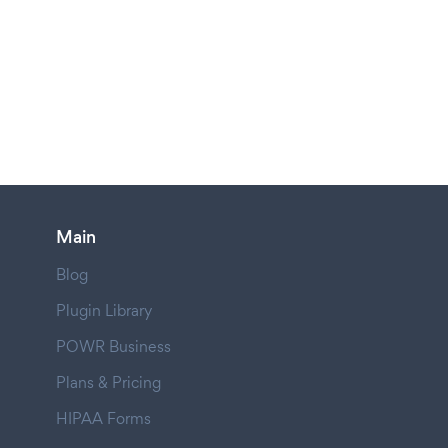
Main
Blog
Plugin Library
POWR Business
Plans & Pricing
HIPAA Forms