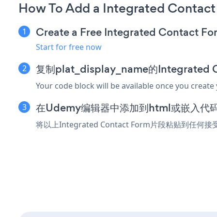
How To Add a Integrated Contac
Create a Free Integrated Contact F
Start for free now
复制plat_display_name的Integrate
Your code block will be available once you create
在Udemy编辑器中添加到html或嵌入代
将以上Integrated Contact Form片段粘贴到任