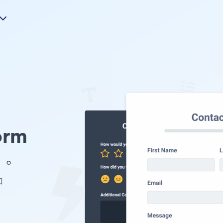
orm
e 。
加