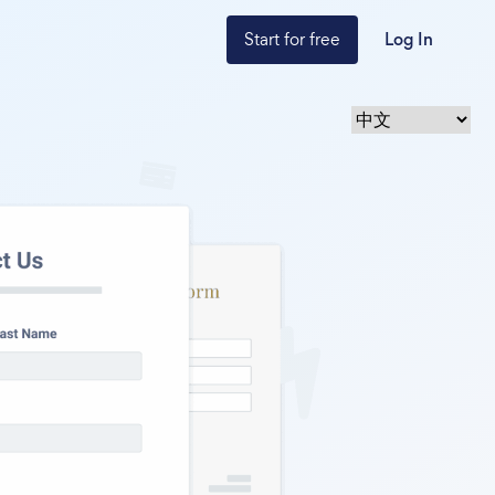
Start for free
Log In