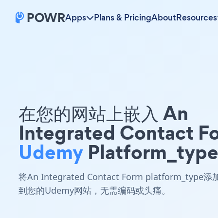
Apps
Plans & Pricing
About
Resources
在您的网站上嵌入 An
Integrated Contact F
Udemy
Platform_typ
将An Integrated Contact Form platform_type添
到您的Udemy网站，无需编码或头痛。