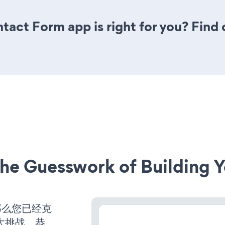
ntact Form app is right for you? Find
he Guesswork of Building Y
那么您已经克
大挑战。恭