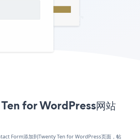
en for WordPress网站
act Form添加到Twenty Ten for WordPress页面，帖