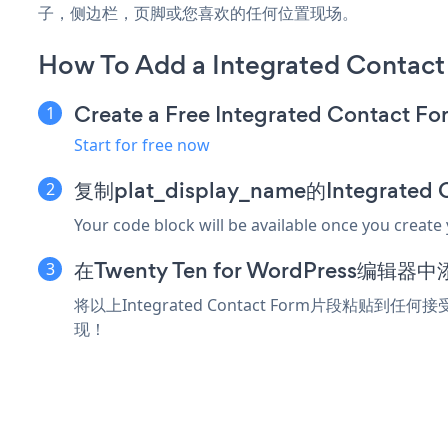
子，侧边栏，页脚或您喜欢的任何位置现场。
How To Add a Integrated Contact
Create a Free Integrated Contact F
Start for free now
复制plat_display_name的Integrate
Your code block will be available once you create
在Twenty Ten for WordPress编
将以上Integrated Contact Form片段粘贴到任何接
现！