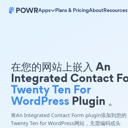
Apps
Plans & Pricing
About
Resources
在您的网站上嵌入 An
Integrated Contact F
Twenty Ten For
WordPress
Plugin 。
将An Integrated Contact Form plugin添加到您的
Twenty Ten for WordPress网站，无需编码或头