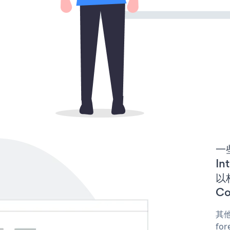
一些
In
以构
Co
其他
for