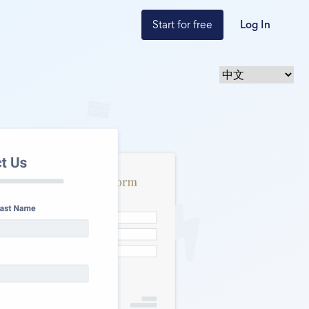
Start for free
Log In