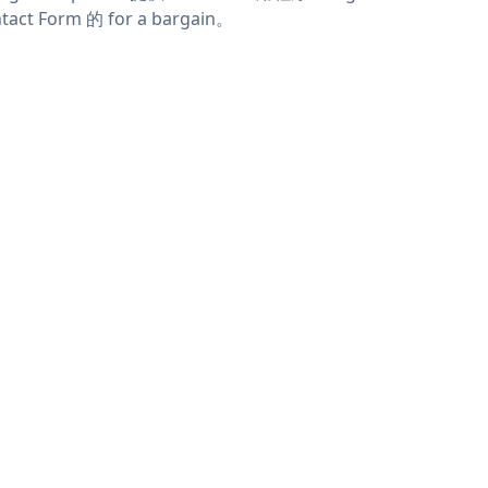
tact Form 的 for a bargain。