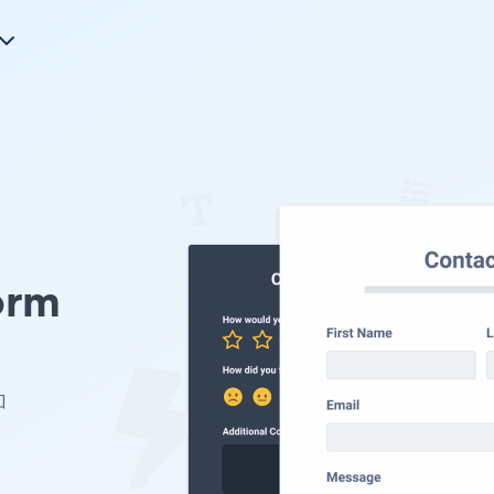
orm
。
加