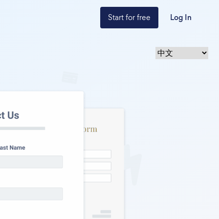
Start for free
Log In