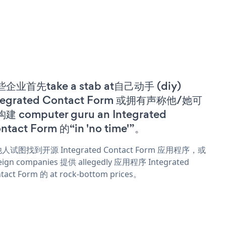
企业首先take a stab at自己动手 (diy)
tegrated Contact Form 或拥有声称他/她可
建 computer guru an Integrated
ntact Form 的“in 'no time'”。
人试图找到开源 Integrated Contact Form 应用程序，或
eign companies 提供 allegedly 应用程序 Integrated
tact Form 的 at rock-bottom prices。