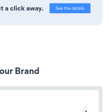
t a click away.
See the details
our Brand