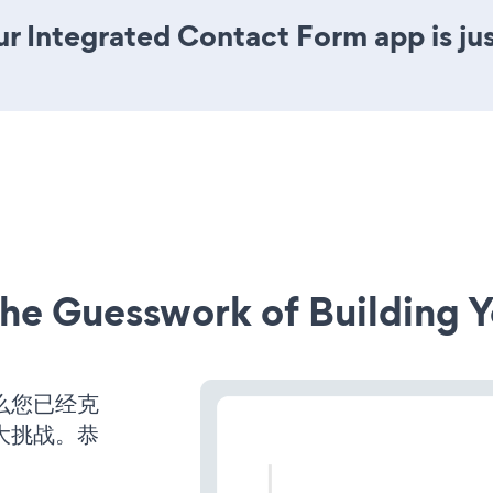
r Integrated Contact Form app is jus
he Guesswork of Building Y
那么您已经克
大挑战。恭