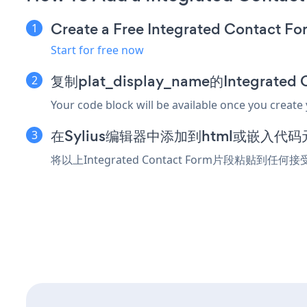
Create a Free Integrated Contact F
Start for free now
复制plat_display_name的Integrate
Your code block will be available once you create
在Sylius编辑器中添加到html或嵌入代码
将以上Integrated Contact Form片段粘贴到任何