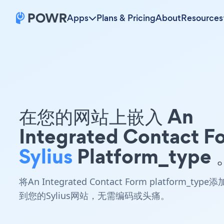
Apps
Plans & Pricing
About
Resources
在您的网站上嵌入 An
Integrated Contact F
Sylius
Platform_type 
将An Integrated Contact Form platform_type添
到您的Sylius网站，无需编码或头痛。