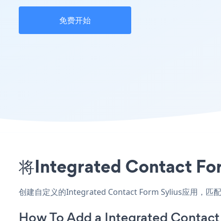
免费开始
将Integrated Conta
创建自定义的Integrated Contact Form Syliu
How To Add a Integrated Contact