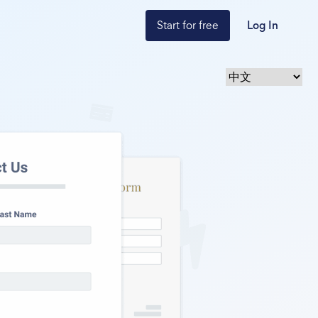
Start for free
Log In