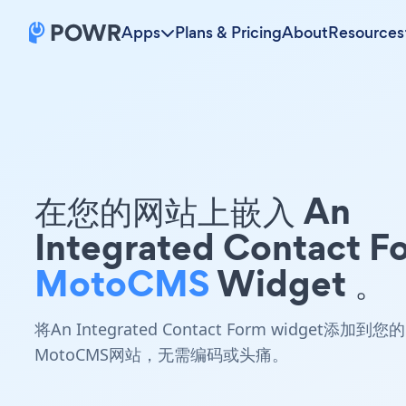
Apps
Plans & Pricing
About
Resources
在您的网站上嵌入 An
Integrated Contact F
MotoCMS
Widget 。
将An Integrated Contact Form widget添加到您的
MotoCMS网站，无需编码或头痛。