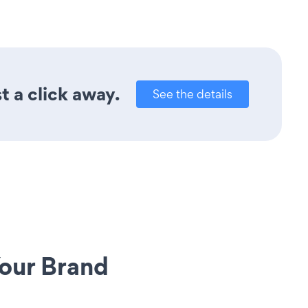
t a click away.
See the details
our Brand