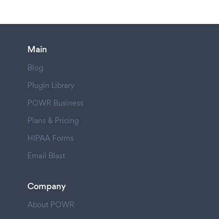
Main
Blog
Plugin Library
POWR Business
Plans & Pricing
HIPAA Forms
Email Blast
Company
About POWR