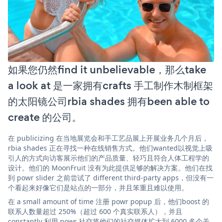
如果您仍然find it unbelievable，那么take
a look at 是一家拥有crafts 手工制作木制框架
的太阳镜公司rbia shades 拥有been able to
create 的公司。
在 publicizing 在当地展览会和手工艺品展上开展业务几个月后，
rbia shades 正在寻找一种在线销售方式。他们wanted以视觉上吸
引人的方式向访客展示他们的产品质量、轻巧且符合人体工程学的
设计。他们的 MoonFruit 没有为此提供足够的解决方案。他们在找
到 powr slider 之前尝试了 different third-party apps，但没有一
个看起来好像它们是站点的一部分，并且笨重且难以使用。
在 a small amount of time 注册 powr popup 后，他们boost 的
联系人数量超过 250%（超过 600 个真实联系人），并且
constantly 利用 powr 社交将他们的社交媒体扩大到 6000 多个关