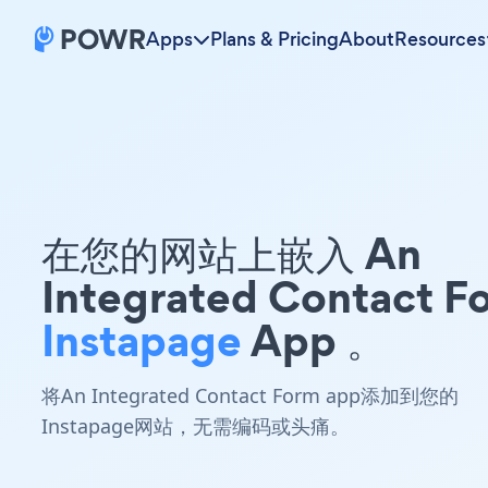
Apps
Plans & Pricing
About
Resources
在您的网站上嵌入 An
Integrated Contact F
Instapage
App 。
将An Integrated Contact Form app添加到您的
Instapage网站，无需编码或头痛。