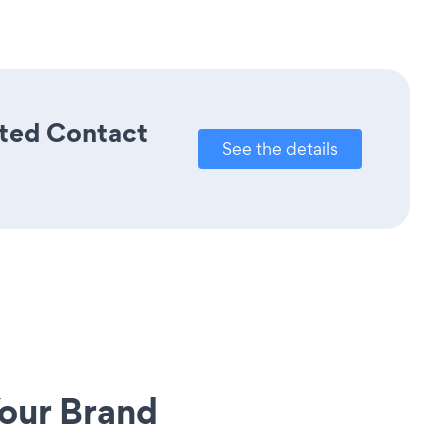
ated Contact
See the details
our Brand