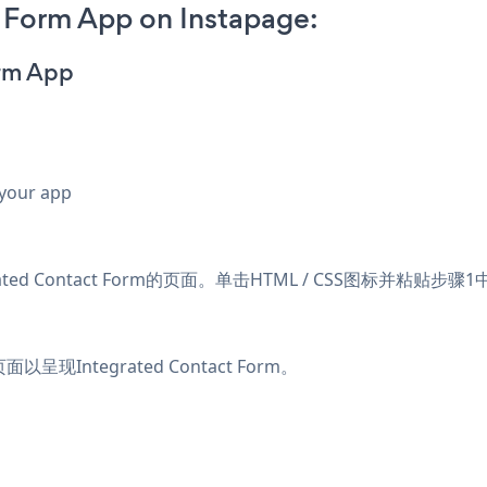
 Form App on Instapage:
orm App
 your app
ated Contact Form的页面。单击HTML / CSS图标并粘贴步
以呈现Integrated Contact Form。