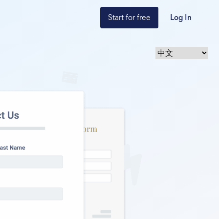
Start for free
Log In