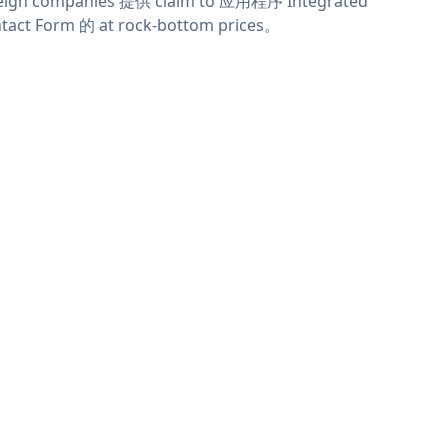
eign companies 提供 claim to 应用程序 Integrated
tact Form 的 at rock-bottom prices。