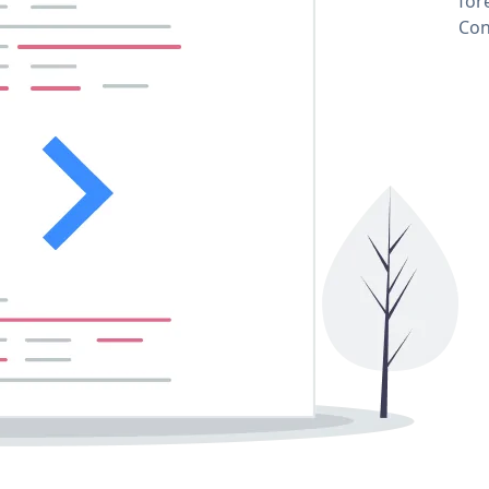
for
Con