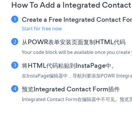
How To Add a Integrated Contact
Create a Free Integrated Contact F
Start for free now
从POWR表单安装页面复制HTML代码
Your code block will be available once you create
将HTML代码粘贴到InstaPage中。
在InstaPage编辑器中，导航到要添加POWR Integr
预览Integrated Contact Form插件
Integrated Contact Form在编辑器中不可见。预览页面