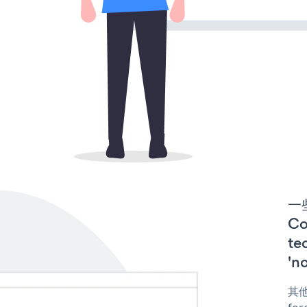
一些
C
te
'n
其他