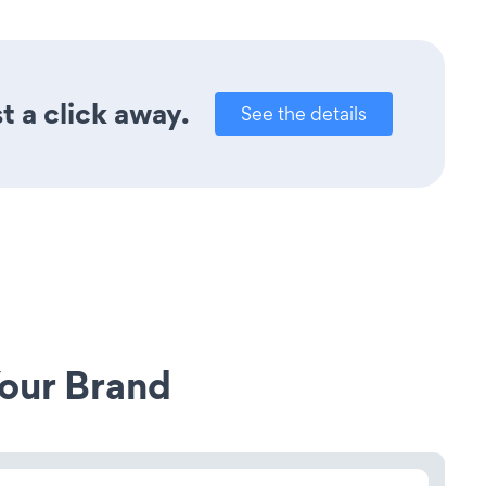
t a click away.
See the details
our Brand