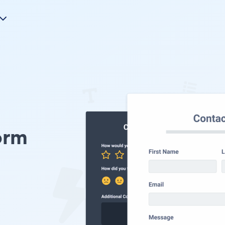
orm
。