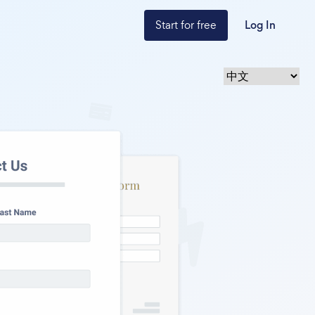
Start for free
Log In