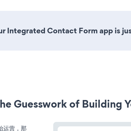
r Integrated Contact Form app is jus
he Guesswork of Building Y
开始运营，那