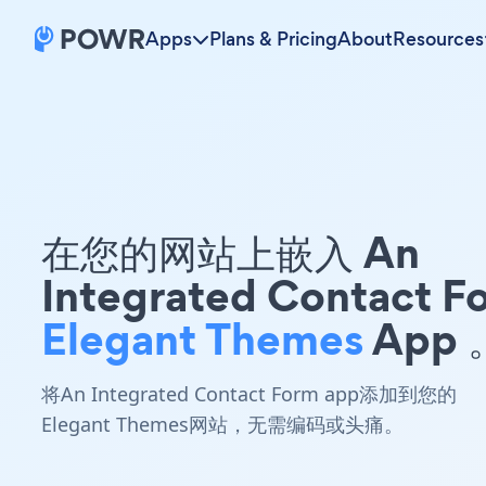
Apps
Plans & Pricing
About
Resources
在您的网站上嵌入 An
Integrated Contact F
Elegant Themes
App 
将An Integrated Contact Form app添加到您的
Elegant Themes网站，无需编码或头痛。