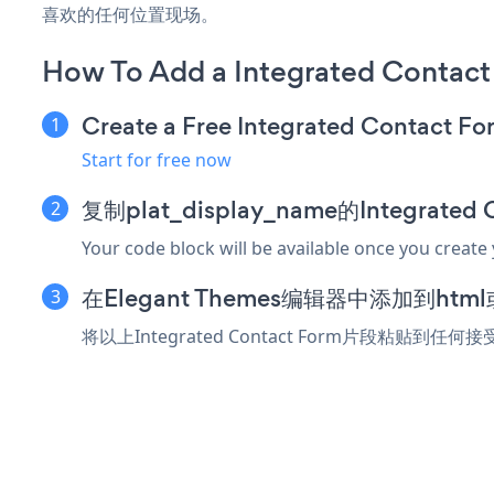
喜欢的任何位置现场。
How To Add a Integrated Contact
Create a Free Integrated Contact F
Start for free now
复制plat_display_name的Integrate
Your code block will be available once you create
在Elegant Themes编辑器中添加到ht
将以上Integrated Contact Form片段粘贴到任何