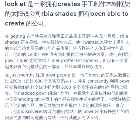
look at 是一家拥有creates 手工制作木制框架
的太阳镜公司rbia shades 拥有been able to
create 的公司。
在 getting 在当地展览会和手工艺品展上开展业务几个月后，rbia
shades 正在寻找一种在线销售方式。他们wanted以视觉上吸引人
的方式向访客展示他们的产品质量、轻巧且符合人体工程学的设
计。他们的 Colibri WP 没有为此提供足够的解决方案。他们在找到
powr slider 之前尝试了 many different options，但没有一个看
起来好像它们是站点的一部分，并且笨重且难以使用。
在 just months 注册 powr popup 后，他们boost 的联系人数量超
过 250%（超过 600 个真实联系人），并且 constantly 利用 powr
社交将他们的社交媒体扩大到 6000 多个关注者在他们的网站上喂
食。他们added powr slider 作为一种视觉方式来快速向他们的客
户展示landing on 主页上的产品在现实生活中的样子。它很好地展
示了他们的产品，并无缝地为客户提供了出色的现场体验。事实
上，他们discovered发现与他们网站上的 powr 应用程序交互的访
问者的参与时间是他们网站上任何其他人的 2.5 倍。