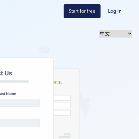
Start for free
Log In