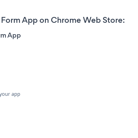
t Form App on Chrome Web Store:
orm App
 your app