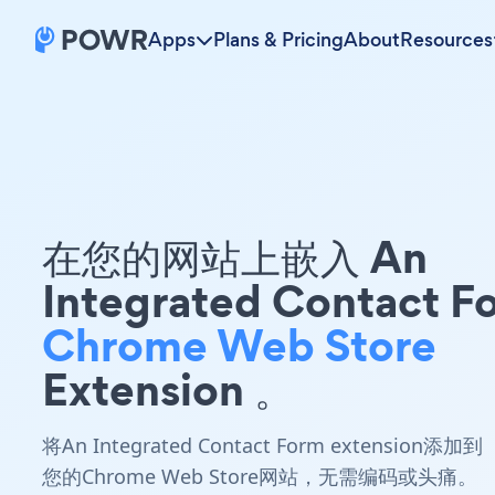
Apps
Plans & Pricing
About
Resources
在您的网站上嵌入 An
Integrated Contact F
Chrome Web Store
Extension 。
将An Integrated Contact Form extension添加到
您的Chrome Web Store网站，无需编码或头痛。