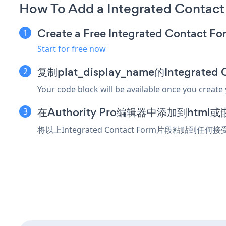
How To Add a Integrated Contact
Create a Free Integrated Contact F
Start for free now
复制plat_display_name的Integrate
Your code block will be available once you create
在Authority Pro编辑器中添加到htm
将以上Integrated Contact Form片段粘贴到任何