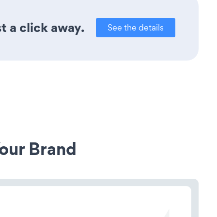
t a click away.
See the details
our Brand