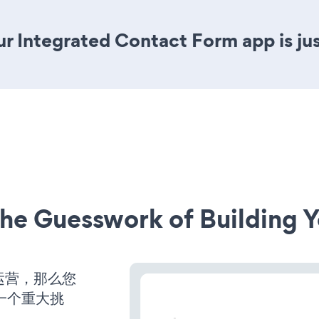
r Integrated Contact Form app is jus
he Guesswork of Building Y
始运营，那么您
一个重大挑