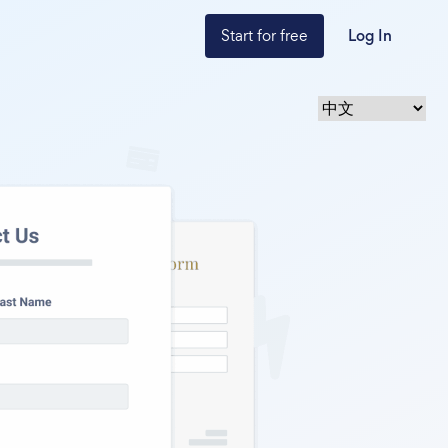
Start for free
Log In