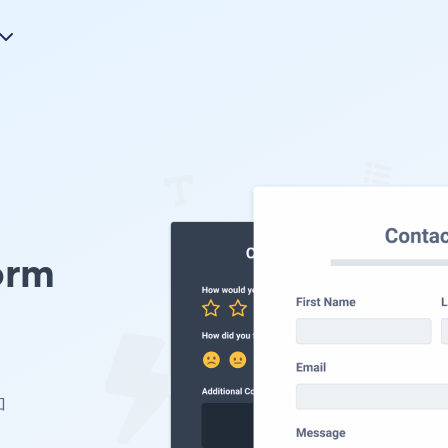
orm
加