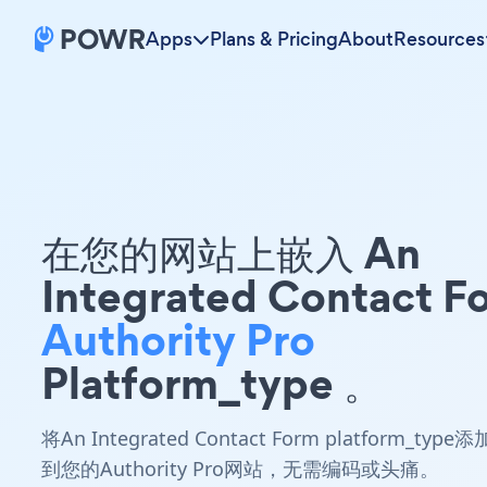
Apps
Plans & Pricing
About
Resources
在您的网站上嵌入 An
Integrated Contact F
Authority Pro
Platform_type 。
将An Integrated Contact Form platform_type添
到您的Authority Pro网站，无需编码或头痛。