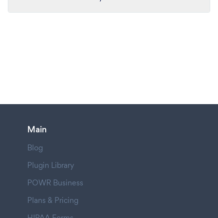
Main
Blog
Plugin Library
POWR Business
Plans & Pricing
HIPAA Forms