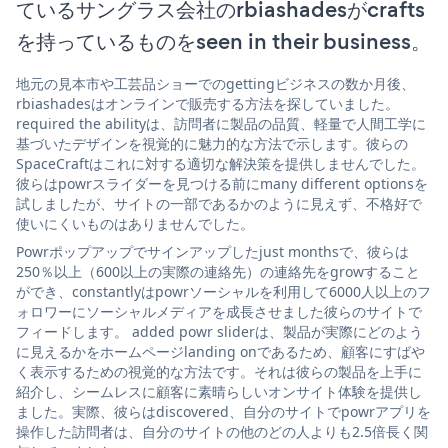
ているサングラス会社のrbiashadesがcrafts
を持っているものをseen in their business。
地元の見本市や工芸品ショーでのgettingビジネスの数か月後、
rbiashadesはオンラインで販売する方法を探していました。
required the abilityは、訪問者に製品の品質、軽量で人間工学に
基づいたデザインを視覚的に魅力的な方法で示します。彼らの
SpaceCraftはこれに対する適切な解決策を提供しませんでした。
彼らはpowrスライダーを見つける前にmany different optionsを
試しましたが、サイトの一部であるかのように見えず、不格好で
使いにくいものはありませんでした。
Powrポップアップでサインアップしたjust monthsで、彼らは
250％以上（600以上の実際の連絡先）の連絡先をgrowすること
ができ、constantlyはpowrソーシャルを利用して6000人以上のフ
ォロワーにソーシャルメディアを成長させました彼らのサイトで
フィードします。 added powr sliderは、製品が実際にどのよう
に見えるかをホームページlanding onであるため、顧客にすばや
く表示するための視覚的な方法です。それは彼らの製品を上手に
紹介し、シームレスに顧客に素晴らしいオンサイト体験を提供し
ました。実際、彼らはdiscovered、自分のサイトでpowrアプリを
操作した訪問者は、自分のサイトの他のどの人よりも2.5倍長く関