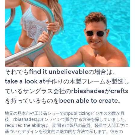
それでもfind it unbelievableの場合は、
take a look at手作りの木製フレームを製造し
ているサングラス会社のrbiashadesがcrafts
を持っているものをbeen able to create。
地元の見本市や工芸品ショーでのpublicizingビジネスの数か月
後、rbiashadesはオンラインで販売する方法を探していました。
required the abilityは、訪問者に製品の品質、軽量で人間工学に
基づいたデザインを視覚的に魅力的な方法で示します。彼らの