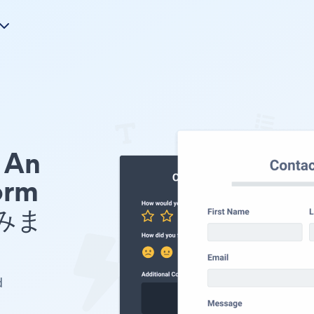
An
orm
みま
d