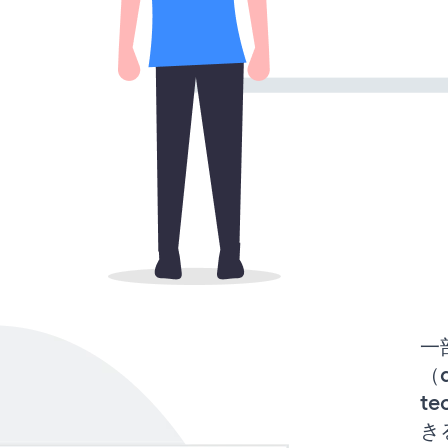
一
（d
te
き