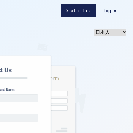
Start for free
Log In