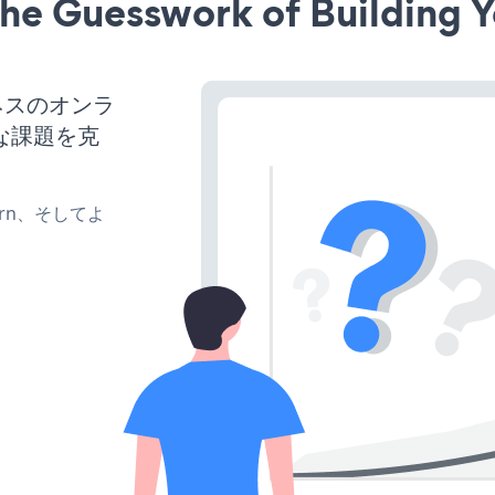
he Guesswork of Building Y
ネスのオンラ
な課題を克
、turn、そしてよ