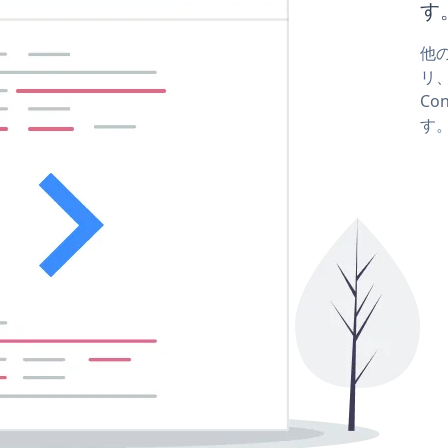
す
他の
リ、
Co
す