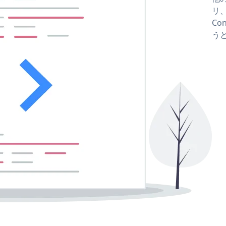
リ、
Co
う