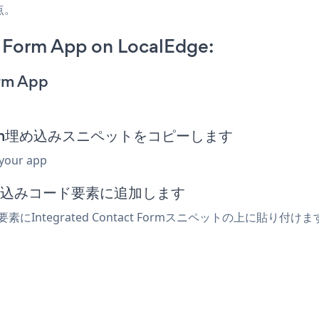
点。
 Form App on LocalEdge:
orm App
ct Form埋め込みスニペットをコピーします
 your app
は埋め込みコード要素に追加します
素にIntegrated Contact Formスニペットの上に貼り付