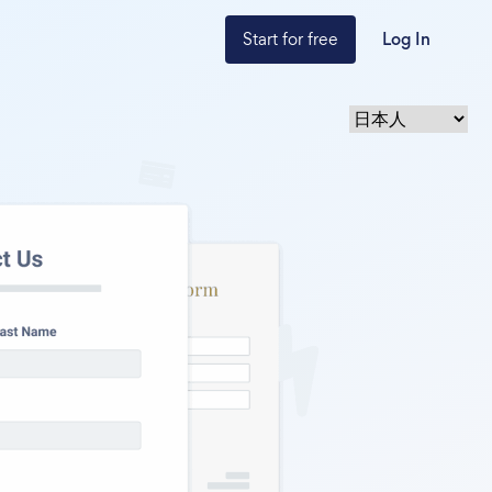
Start for free
Log In