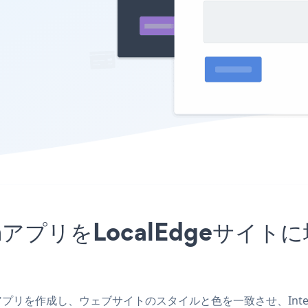
t FormアプリをLocalEdg
lEdgeアプリを作成し、ウェブサイトのスタイルと色を一致させ、Integra