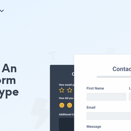
An
orm
type