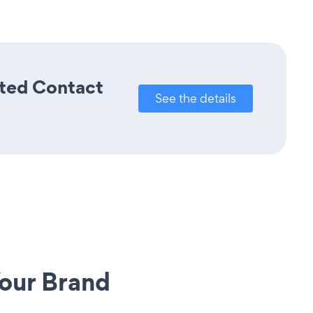
ated Contact
See the details
our Brand