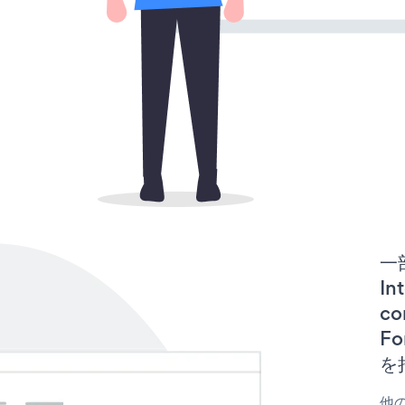
一
In
co
F
を
他の