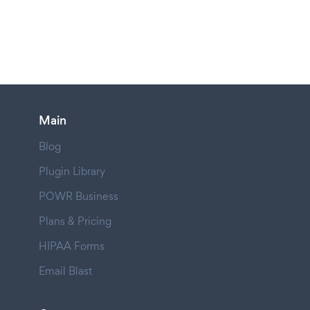
Main
Blog
Plugin Library
POWR Business
Plans & Pricing
HIPAA Forms
Email Blast