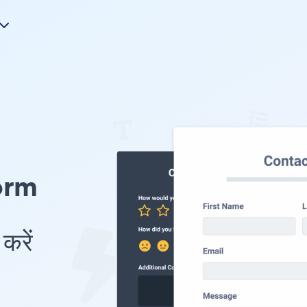
orm
करें