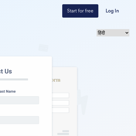
Start for free
Log In