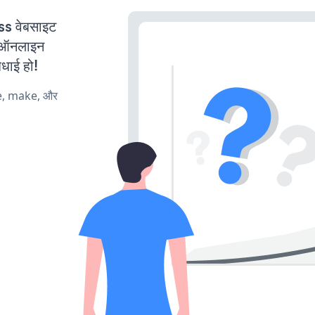
 वेबसाइट
ी ऑनलाइन
बधाई हो!
te, make, और