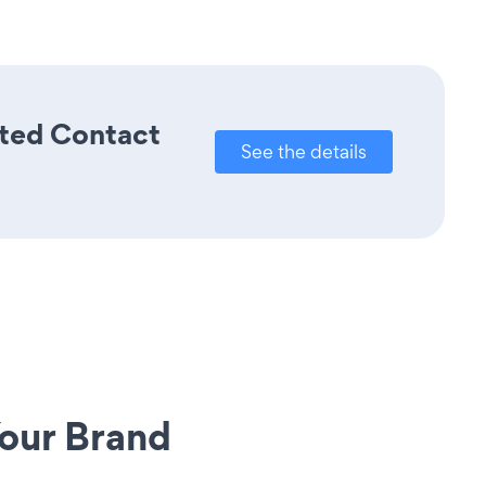
ated Contact
See the details
our Brand