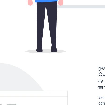
कुछ
Con
वह
का 
अन्
comp