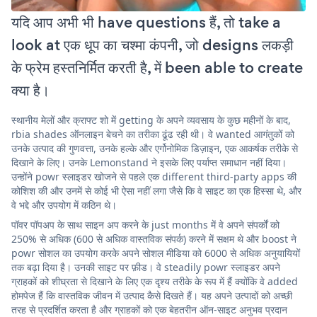
यदि आप अभी भी have questions हैं, तो take a
look at एक धूप का चश्मा कंपनी, जो designs लकड़ी
के फ्रेम हस्तनिर्मित करती है, में been able to create
क्या है।
स्थानीय मेलों और क्राफ्ट शो में getting के अपने व्यवसाय के कुछ महीनों के बाद,
rbia shades ऑनलाइन बेचने का तरीका ढूंढ रही थी। वे wanted आगंतुकों को
उनके उत्पाद की गुणवत्ता, उनके हल्के और एर्गोनोमिक डिज़ाइन, एक आकर्षक तरीके से
दिखाने के लिए। उनके Lemonstand ने इसके लिए पर्याप्त समाधान नहीं दिया।
उन्होंने powr स्लाइडर खोजने से पहले एक different third-party apps की
कोशिश की और उनमें से कोई भी ऐसा नहीं लगा जैसे कि वे साइट का एक हिस्सा थे, और
वे भद्दे और उपयोग में कठिन थे।
पॉवर पॉपअप के साथ साइन अप करने के just months में वे अपने संपर्कों को
250% से अधिक (600 से अधिक वास्तविक संपर्क) करने में सक्षम थे और boost ने
powr सोशल का उपयोग करके अपने सोशल मीडिया को 6000 से अधिक अनुयायियों
तक बढ़ा दिया है। उनकी साइट पर फ़ीड। वे steadily powr स्लाइडर अपने
ग्राहकों को शीघ्रता से दिखाने के लिए एक दृश्य तरीके के रूप में हैं क्योंकि वे added
होमपेज हैं कि वास्तविक जीवन में उत्पाद कैसे दिखते हैं। यह अपने उत्पादों को अच्छी
तरह से प्रदर्शित करता है और ग्राहकों को एक बेहतरीन ऑन-साइट अनुभव प्रदान