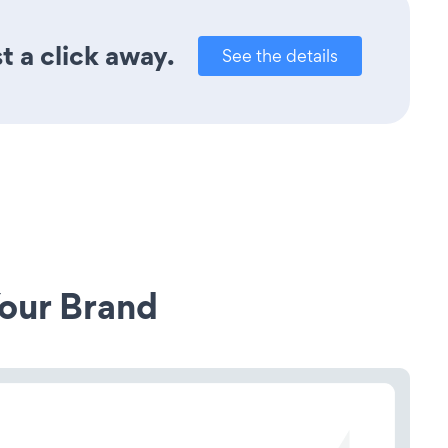
t a click away.
See the details
our Brand