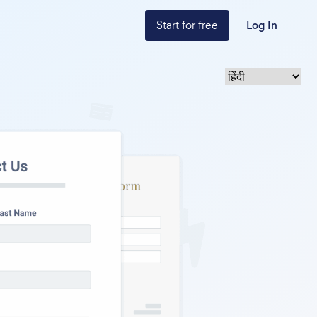
Start for free
Log In