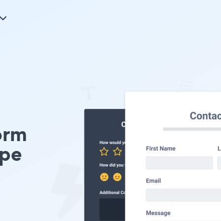
orm
ype