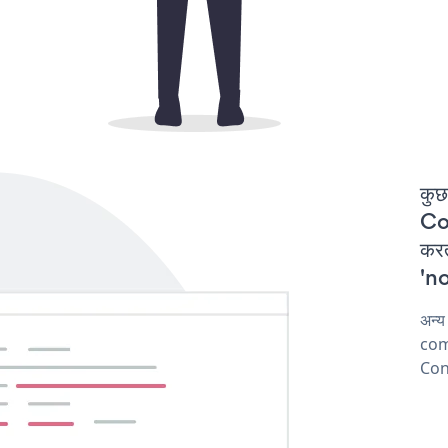
कुछ
Co
कर
'no
अन्
comp
Con