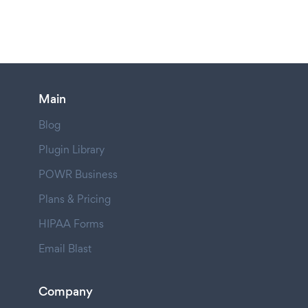
Main
Blog
Plugin Library
POWR Business
Plans & Pricing
HIPAA Forms
Email Blast
Company