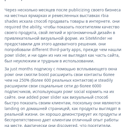
Через несколько месяцев после publicizing своего бизнеса
на местных ярмарках и ремесленных выставках rbia
shades искала способ продавать товары в интернете. они
required the ability, чтобы показать посетителям качество
своего продукта, свой легкий и эргономичный дизайн в
привлекательной визуальной форме. их SiteMinder не
предоставили для этого адекватного решения. они
попробовали different third-party apps, прежде чем нашли
powr slider, и ни один из них не выглядел как часть сайта,
был неуклюжим и трудным в использовании.
За just months подписку с помощью всплывающего окна
powr они смогли boost расширить свои контакты более
чем на 250% (более 600 реальных контактов) и steadily
расширили свои социальные сети до более 6000
подписчиков, использующих powr social кормить на их
сайте. они added powr slider как визуальный способ
быстро показать своим клиентам, поскольку они являются
landing on домашней страницей, как продукты выглядят в
реальной жизни. он хорошо демонстрирует их продукты и
беспрепятственно дает клиентам отличный опыт работы
на месте. фактически они discovered, что посетители,