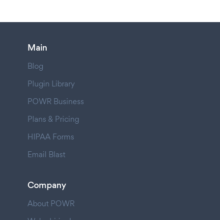
Main
Blog
Plugin Library
POWR Business
Plans & Pricing
HIPAA Forms
Email Blast
Company
About POWR