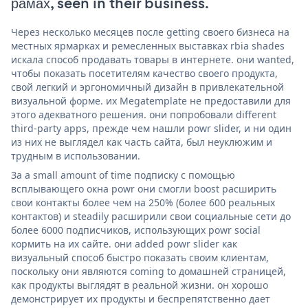
рамах, seen in their business.
Через несколько месяцев после getting своего бизнеса на
местных ярмарках и ремесленных выставках rbia shades
искала способ продавать товары в интернете. они wanted,
чтобы показать посетителям качество своего продукта,
свой легкий и эргономичный дизайн в привлекательной
визуальной форме. их Megatemplate не предоставили для
этого адекватного решения. они попробовали different
third-party apps, прежде чем нашли powr slider, и ни один
из них не выглядел как часть сайта, был неуклюжим и
трудным в использовании.
За a small amount of time подписку с помощью
всплывающего окна powr они смогли boost расширить
свои контакты более чем на 250% (более 600 реальных
контактов) и steadily расширили свои социальные сети до
более 6000 подписчиков, использующих powr social
кормить на их сайте. они added powr slider как
визуальный способ быстро показать своим клиентам,
поскольку они являются coming to домашней страницей,
как продукты выглядят в реальной жизни. он хорошо
демонстрирует их продукты и беспрепятственно дает