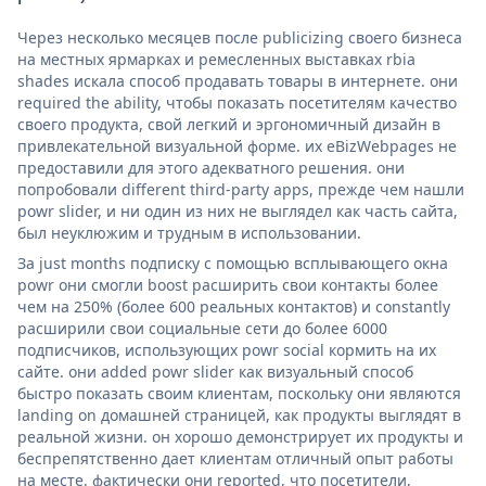
Через несколько месяцев после publicizing своего бизнеса
на местных ярмарках и ремесленных выставках rbia
shades искала способ продавать товары в интернете. они
required the ability, чтобы показать посетителям качество
своего продукта, свой легкий и эргономичный дизайн в
привлекательной визуальной форме. их eBizWebpages не
предоставили для этого адекватного решения. они
попробовали different third-party apps, прежде чем нашли
powr slider, и ни один из них не выглядел как часть сайта,
был неуклюжим и трудным в использовании.
За just months подписку с помощью всплывающего окна
powr они смогли boost расширить свои контакты более
чем на 250% (более 600 реальных контактов) и constantly
расширили свои социальные сети до более 6000
подписчиков, использующих powr social кормить на их
сайте. они added powr slider как визуальный способ
быстро показать своим клиентам, поскольку они являются
landing on домашней страницей, как продукты выглядят в
реальной жизни. он хорошо демонстрирует их продукты и
беспрепятственно дает клиентам отличный опыт работы
на месте. фактически они reported, что посетители,