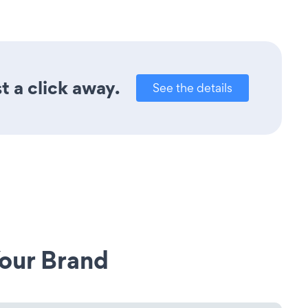
t a click away.
See the details
our Brand