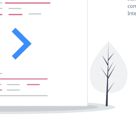
com
Int