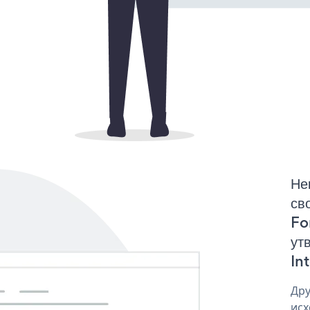
Не
св
Fo
ут
In
Дру
исх