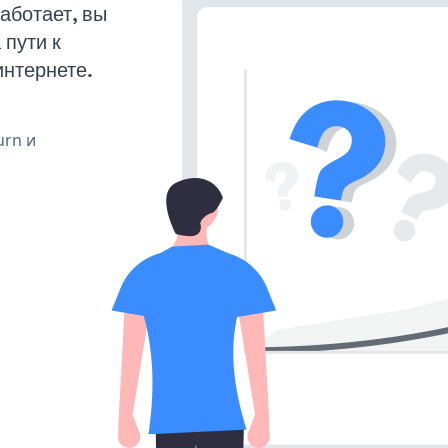
аботает, вы
пути к
интернете.
urn и