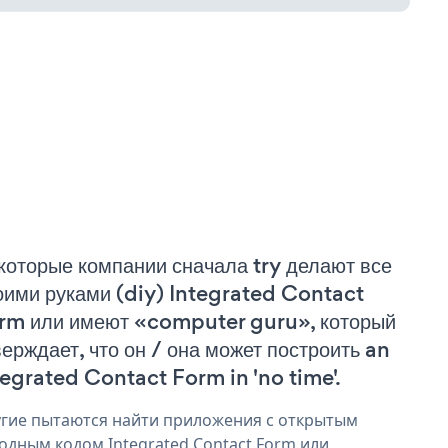
которые компании сначала try делают все
оими руками (diy) Integrated Contact
rm или имеют «computer guru», который
верждает, что он / она может построить an
tegrated Contact Form in 'no time'.
гие пытаются найти приложения с открытым
одным кодом Integrated Contact Form или