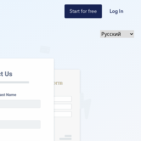
Start for free
Log In