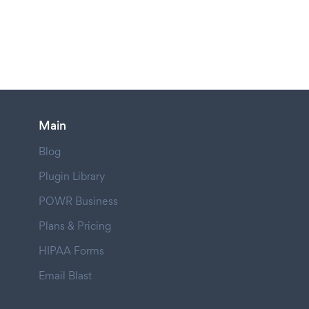
Main
Blog
Plugin Library
POWR Business
Plans & Pricing
HIPAA Forms
Email Blast