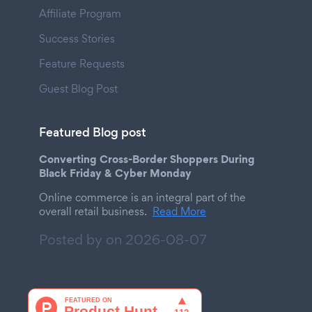
Affiliate Program
Success Stories
Feature Requests
Guest Blog Post
Featured Blog post
Converting Cross-Border Shoppers During
Black Friday & Cyber Monday
Online commerce is an integral part of the
overall retail business.
Read More
Posted by on
2026-08-07