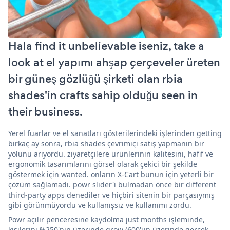
Hala find it unbelievable iseniz, take a
look at el yapımı ahşap çerçeveler üreten
bir güneş gözlüğü şirketi olan rbia
shades'in crafts sahip olduğu seen in
their business.
Yerel fuarlar ve el sanatları gösterilerindeki işlerinden getting
birkaç ay sonra, rbia shades çevrimiçi satış yapmanın bir
yolunu arıyordu. ziyaretçilere ürünlerinin kalitesini, hafif ve
ergonomik tasarımlarını görsel olarak çekici bir şekilde
göstermek için wanted. onların X-Cart bunun için yeterli bir
çözüm sağlamadı. powr slider'ı bulmadan önce bir different
third-party apps denediler ve hiçbiri sitenin bir parçasıymış
gibi görünmüyordu ve kullanışsız ve kullanımı zordu.
Powr açılır penceresine kaydolma just months işleminde,
kişilerini %250'nin üzerinde grow (600'ün üzerinde gerçek