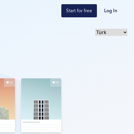
Start for free
Log In