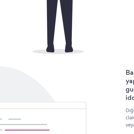
Ba
ya
gu
idd
Diğ
cla
vey