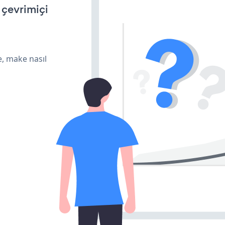
n çevrimiçi
e, make nasıl