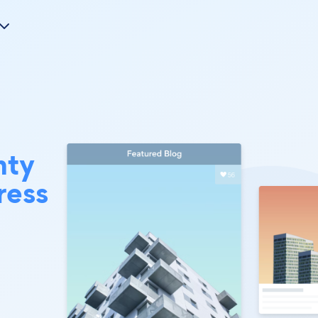
nty
ress