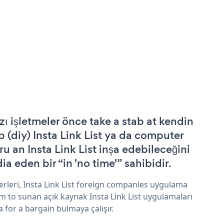
zı işletmeler önce take a stab at kendin
p (diy) Insta Link List ya da computer
ru an Insta Link List inşa edebileceğini
ia eden bir “in 'no time'” sahibidir.
erleri, Insta Link List foreign companies uygulama
im to sunan açık kaynak Insta Link List uygulamaları
a for a bargain bulmaya çalışır.