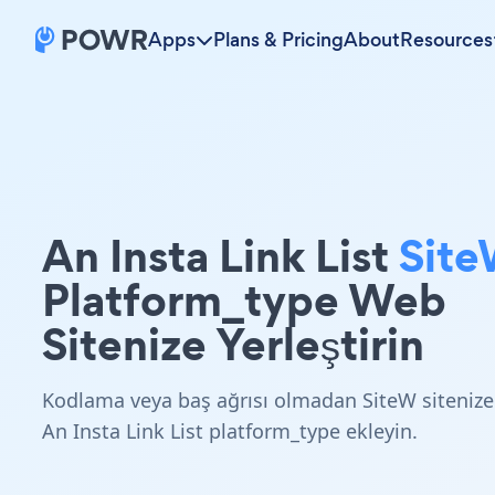
Apps
Plans & Pricing
About
Resources
An Insta Link List
Sit
Platform_type Web
Sitenize Yerleştirin
Kodlama veya baş ağrısı olmadan SiteW sitenize
An Insta Link List platform_type ekleyin.