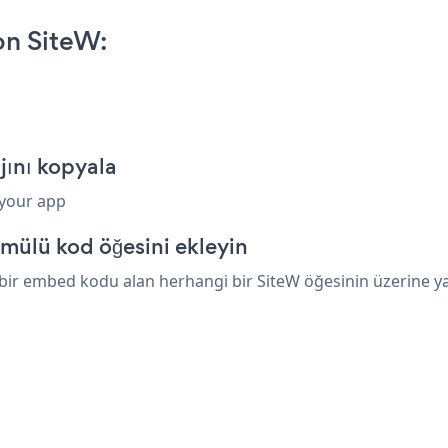
on SiteW:
jını kopyala
 your app
mülü kod öğesini ekleyin
 bir embed kodu alan herhangi bir SiteW öğesinin üzerine yapı