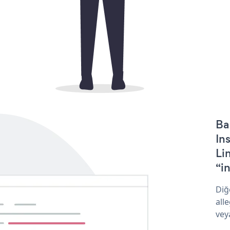
Ba
In
Li
“in
Diğ
all
vey