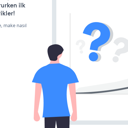
rurken ilk
ikler!
e, make nasıl