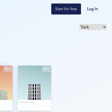
Start for free
Log In