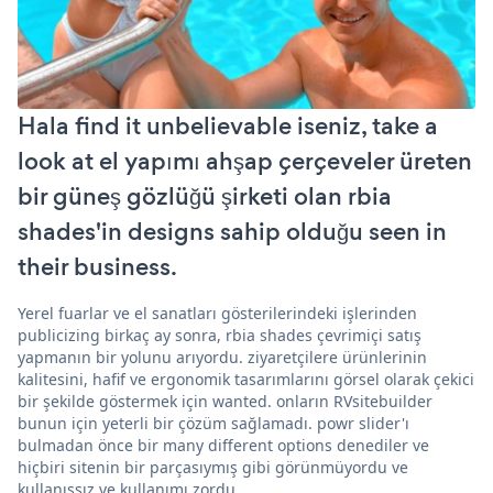
Hala find it unbelievable iseniz, take a
look at el yapımı ahşap çerçeveler üreten
bir güneş gözlüğü şirketi olan rbia
shades'in designs sahip olduğu seen in
their business.
Yerel fuarlar ve el sanatları gösterilerindeki işlerinden
publicizing birkaç ay sonra, rbia shades çevrimiçi satış
yapmanın bir yolunu arıyordu. ziyaretçilere ürünlerinin
kalitesini, hafif ve ergonomik tasarımlarını görsel olarak çekici
bir şekilde göstermek için wanted. onların RVsitebuilder
bunun için yeterli bir çözüm sağlamadı. powr slider'ı
bulmadan önce bir many different options denediler ve
hiçbiri sitenin bir parçasıymış gibi görünmüyordu ve
kullanışsız ve kullanımı zordu.