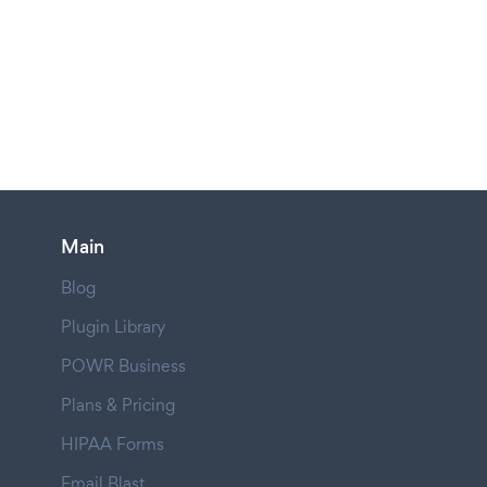
Main
Blog
Plugin Library
POWR Business
Plans & Pricing
HIPAA Forms
Email Blast