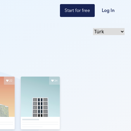
Start for free
Log In