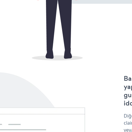
Ba
ya
gu
idd
Diğ
cla
vey