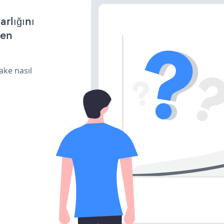
arlığını
den
ake nasıl