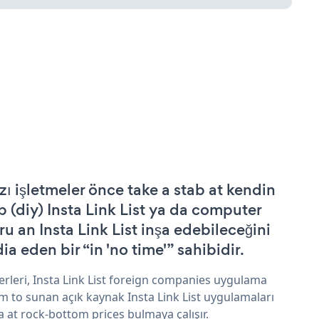
zı işletmeler önce take a stab at kendin
p (diy) Insta Link List ya da computer
ru an Insta Link List inşa edebileceğini
ia eden bir “in 'no time'” sahibidir.
erleri, Insta Link List foreign companies uygulama
im to sunan açık kaynak Insta Link List uygulamaları
a at rock-bottom prices bulmaya çalışır.