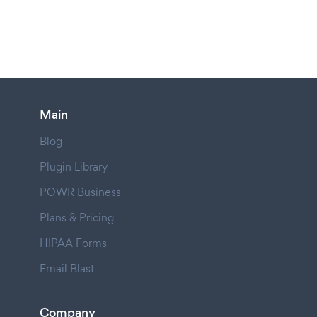
Main
Blog
Plugin Library
POWR Business
Plans & Pricing
HIPAA Forms
Email Blast
Company