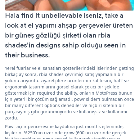
Hala find it unbelievable iseniz, take a
look at el yapımı ahşap çerçeveler üreten
bir güneş gözlüğü şirketi olan rbia
shades'in designs sahip olduğu seen in
their business.
Yerel fuarlar ve el sanatları gösterilerindeki işlerinden getting
birkaç ay sonra, rbia shades çevrimiçi satış yapmanın bir
yolunu arıyordu. ziyaretçilere ürünlerinin kalitesini, hafif ve
ergonomik tasarımlarını görsel olarak çekici bir şekilde
göstermek için required the ability. onların MotoPress bunun
için yeterli bir çözüm sağlamadı. powr slider'ı bulmadan önce
bir many different options denediler ve hiçbiri sitenin bir
parçasıymış gibi görünmüyordu ve kullanışsız ve kullanımı
zordu.
Powr açılır penceresine kaydolma just months işleminde,
kişilerini %250'nin üzerinde grow (600'ün üzerinde gerçek
kişi) başardılar ve powr sosyal kullanarak steadily sosyal