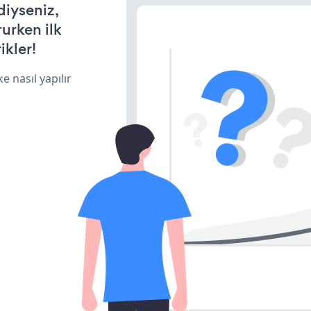
diyseniz,
rurken ilk
ikler!
e nasıl yapılır