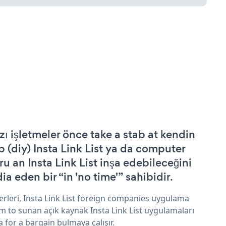
zı işletmeler önce take a stab at kendin
p (diy) Insta Link List ya da computer
ru an Insta Link List inşa edebileceğini
ia eden bir “in 'no time'” sahibidir.
erleri, Insta Link List foreign companies uygulama
im to sunan açık kaynak Insta Link List uygulamaları
a for a bargain bulmaya çalışır.