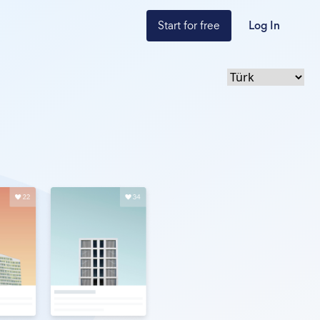
Start for free
Log In