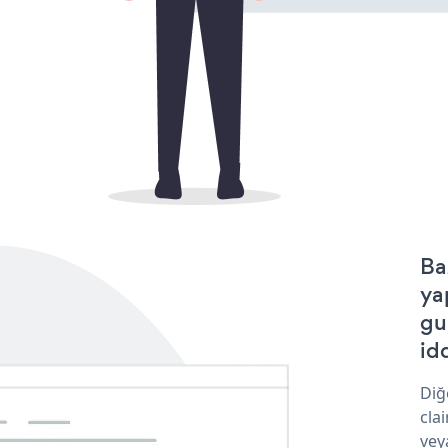
Ba
ya
gu
idd
Diğ
cla
vey