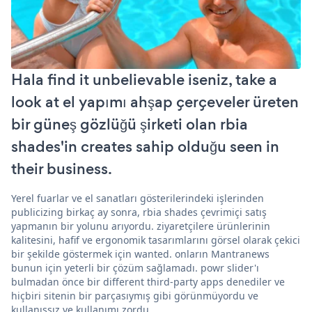
Hala find it unbelievable iseniz, take a
look at el yapımı ahşap çerçeveler üreten
bir güneş gözlüğü şirketi olan rbia
shades'in creates sahip olduğu seen in
their business.
Yerel fuarlar ve el sanatları gösterilerindeki işlerinden
publicizing birkaç ay sonra, rbia shades çevrimiçi satış
yapmanın bir yolunu arıyordu. ziyaretçilere ürünlerinin
kalitesini, hafif ve ergonomik tasarımlarını görsel olarak çekici
bir şekilde göstermek için wanted. onların Mantranews
bunun için yeterli bir çözüm sağlamadı. powr slider'ı
bulmadan önce bir different third-party apps denediler ve
hiçbiri sitenin bir parçasıymış gibi görünmüyordu ve
kullanışsız ve kullanımı zordu.