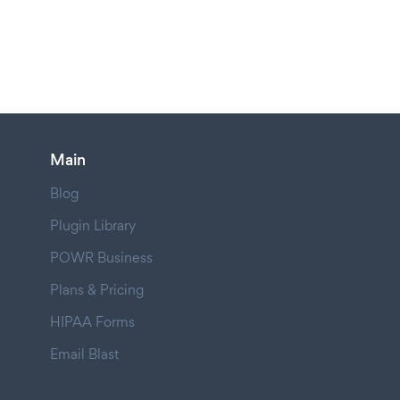
Main
Blog
Plugin Library
POWR Business
Plans & Pricing
HIPAA Forms
Email Blast