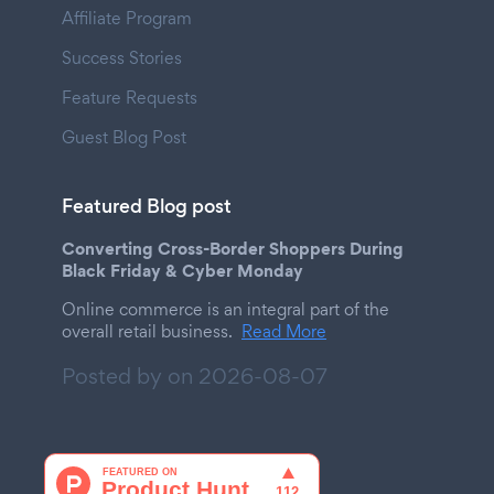
Affiliate Program
Success Stories
Feature Requests
Guest Blog Post
Featured Blog post
Converting Cross-Border Shoppers During
Black Friday & Cyber Monday
Online commerce is an integral part of the
overall retail business.
Read More
Posted by on
2026-08-07