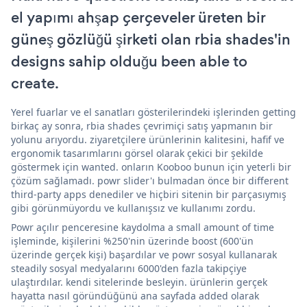
el yapımı ahşap çerçeveler üreten bir
güneş gözlüğü şirketi olan rbia shades'in
designs sahip olduğu been able to
create.
Yerel fuarlar ve el sanatları gösterilerindeki işlerinden getting
birkaç ay sonra, rbia shades çevrimiçi satış yapmanın bir
yolunu arıyordu. ziyaretçilere ürünlerinin kalitesini, hafif ve
ergonomik tasarımlarını görsel olarak çekici bir şekilde
göstermek için wanted. onların Kooboo bunun için yeterli bir
çözüm sağlamadı. powr slider'ı bulmadan önce bir different
third-party apps denediler ve hiçbiri sitenin bir parçasıymış
gibi görünmüyordu ve kullanışsız ve kullanımı zordu.
Powr açılır penceresine kaydolma a small amount of time
işleminde, kişilerini %250'nin üzerinde boost (600'ün
üzerinde gerçek kişi) başardılar ve powr sosyal kullanarak
steadily sosyal medyalarını 6000'den fazla takipçiye
ulaştırdılar. kendi sitelerinde besleyin. ürünlerin gerçek
hayatta nasıl göründüğünü ana sayfada added olarak