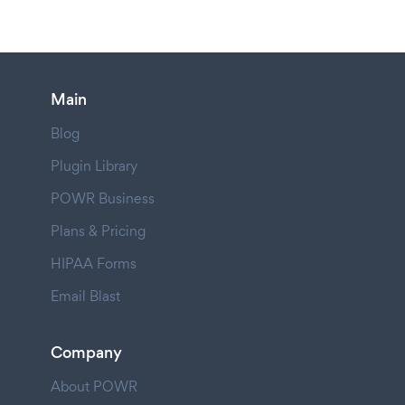
Main
Blog
Plugin Library
POWR Business
Plans & Pricing
HIPAA Forms
Email Blast
Company
About POWR