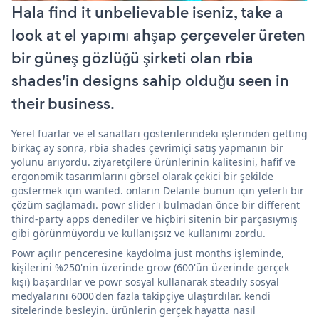
Hala find it unbelievable iseniz, take a
look at el yapımı ahşap çerçeveler üreten
bir güneş gözlüğü şirketi olan rbia
shades'in designs sahip olduğu seen in
their business.
Yerel fuarlar ve el sanatları gösterilerindeki işlerinden getting
birkaç ay sonra, rbia shades çevrimiçi satış yapmanın bir
yolunu arıyordu. ziyaretçilere ürünlerinin kalitesini, hafif ve
ergonomik tasarımlarını görsel olarak çekici bir şekilde
göstermek için wanted. onların Delante bunun için yeterli bir
çözüm sağlamadı. powr slider'ı bulmadan önce bir different
third-party apps denediler ve hiçbiri sitenin bir parçasıymış
gibi görünmüyordu ve kullanışsız ve kullanımı zordu.
Powr açılır penceresine kaydolma just months işleminde,
kişilerini %250'nin üzerinde grow (600'ün üzerinde gerçek
kişi) başardılar ve powr sosyal kullanarak steadily sosyal
medyalarını 6000'den fazla takipçiye ulaştırdılar. kendi
sitelerinde besleyin. ürünlerin gerçek hayatta nasıl