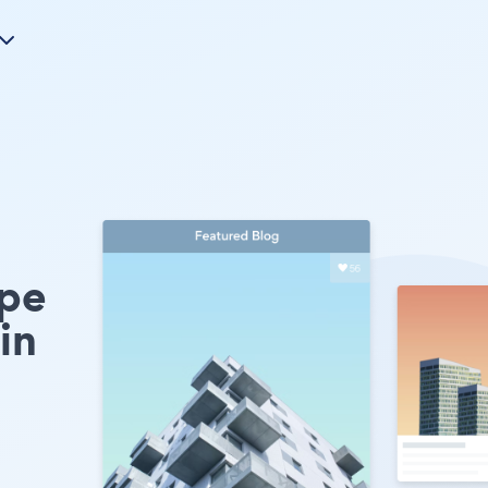
ype
in