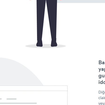
Ba
ya
gu
idd
Diğ
cla
vey