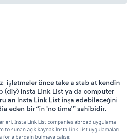
zı işletmeler önce take a stab at kendin
p (diy) Insta Link List ya da computer
ru an Insta Link List inşa edebileceğini
ia eden bir “in 'no time'” sahibidir.
erleri, Insta Link List companies abroad uygulama
im to sunan açık kaynak Insta Link List uygulamaları
a for a bargain bulmaya çalışır.