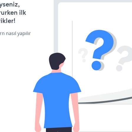
yseniz,
rurken ilk
ikler!
n nasıl yapılır