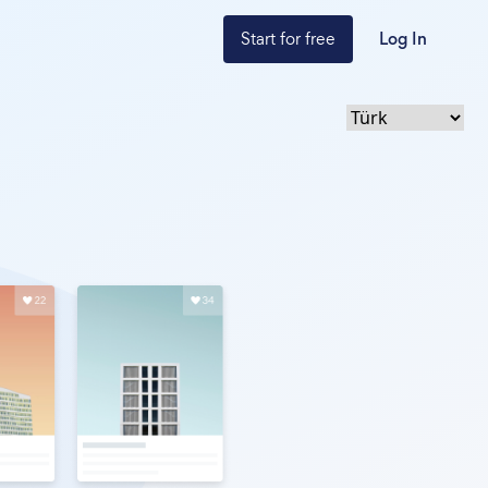
Start for free
Log In