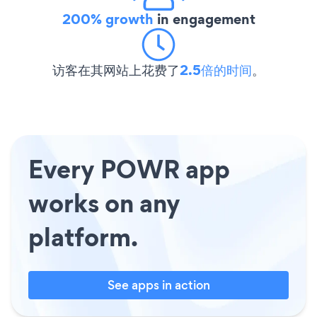
200% growth
in engagement
访客在其网站上花费了
2.5倍的时间
。
Every POWR app
works on any
platform.
See apps in action