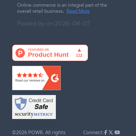
Online commerce is an integral part of the
overall retail business.
Read More
Posted by on
2026-08-07
©2026 POWR. All rights
Connect: