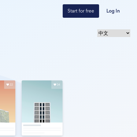
Start for free
Log In