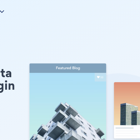
ta
gin