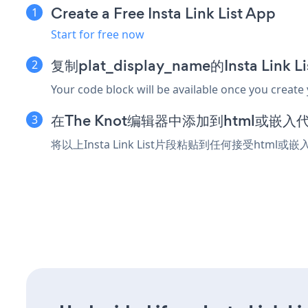
Create a Free Insta Link List App
Start for free now
复制plat_display_name的Insta Link
Your code block will be available once you create
在The Knot编辑器中添加到html或嵌入
将以上Insta Link List片段粘贴到任何接受html或