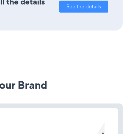
l the details
See the details
our Brand