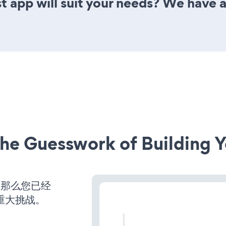
st app will suit your needs? We have al
he Guesswork of Building Y
，那么您已经
重大挑战。