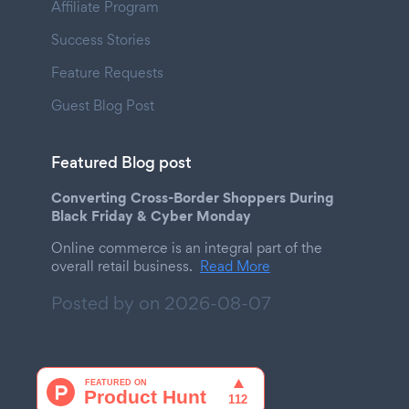
Affiliate Program
Success Stories
Feature Requests
Guest Blog Post
Featured Blog post
Converting Cross-Border Shoppers During
Black Friday & Cyber Monday
Online commerce is an integral part of the
overall retail business.
Read More
Posted by on
2026-08-07