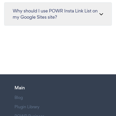
Why should I use POWR Insta Link List on
my Google Sites site?
Main
Blog
Plugin Library