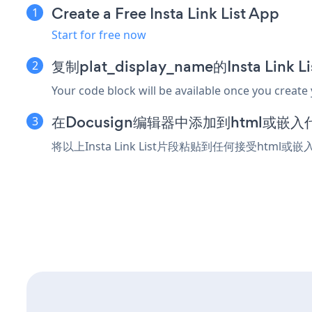
Create a Free Insta Link List App
Start for free now
复制plat_display_name的Insta Link
Your code block will be available once you create
在Docusign编辑器中添加到html或嵌
将以上Insta Link List片段粘贴到任何接受html或