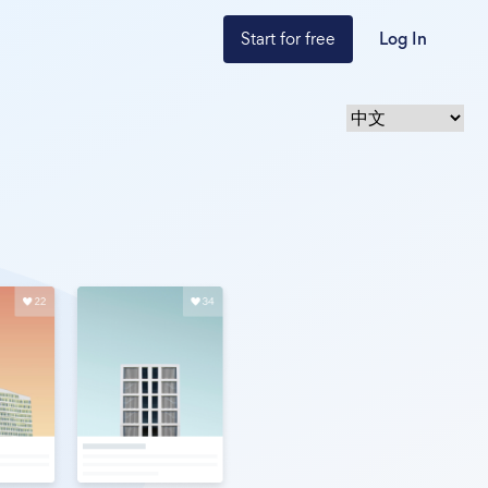
Start for free
Log In