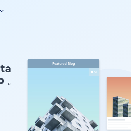
ta
p 。