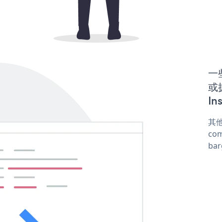
一些
或
In
其他
com
ba