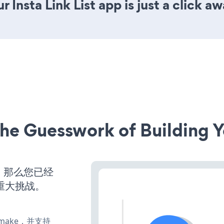
 Insta Link List app is just a click aw
he Guesswork of Building Y
营，那么您已经
重大挑战。
e、make，并支持