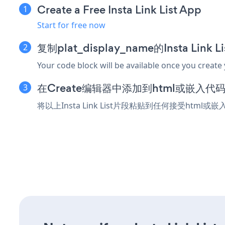
Create a Free Insta Link List App
Start for free now
复制plat_display_name的Insta Link
Your code block will be available once you create
在Create编辑器中添加到html或嵌入代
将以上Insta Link List片段粘贴到任何接受html或