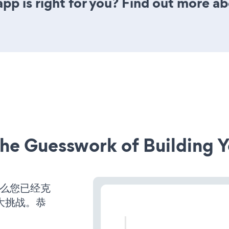
 app is right for you? Find out more ab
he Guesswork of Building Y
那么您已经克
大挑战。恭