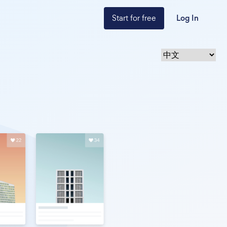
Start for free
Log In