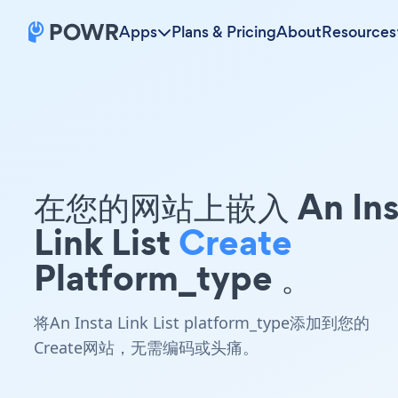
Apps
Plans & Pricing
About
Resources
在您的网站上嵌入 An Ins
Link List
Create
Platform_type 。
将An Insta Link List platform_type添加到您的
Create网站，无需编码或头痛。