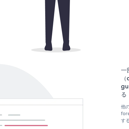
一
（d
gu
る
他の
for
する