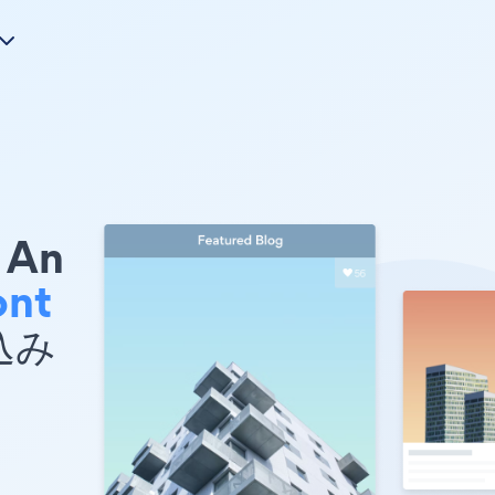
An
ont
め込み