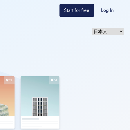
Start for free
Log In