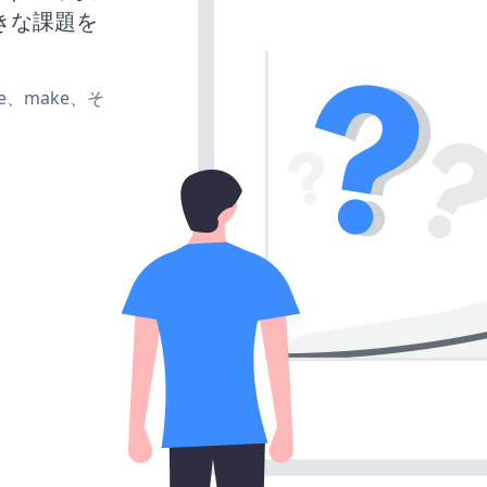
きな課題を
ate、make、そ