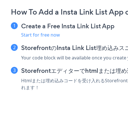
How To Add a Insta Link List App 
Create a Free Insta Link List App
Start for free now
StorefrontのInsta Link List
Your code block will be available once you create
Storefrontエディターでhtmlまた
Htmlまたは埋め込みコードを受け入れるStorefront
れます！