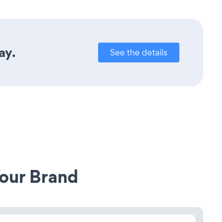
ay.
See the details
our Brand