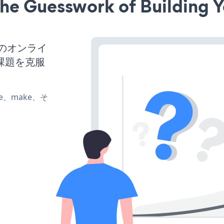
he Guesswork of Building Y
スのオンライ
課題を克服
ate、make、そ