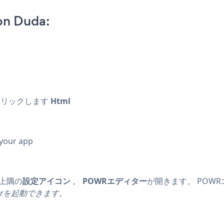
 on Duda:
クリックします
Html
 your app
の右上隅の
設定アイコン
。
POWRエディター
が開きます。 POWR
ditorを起動できます。