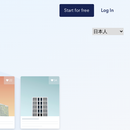
Start for free
Log In