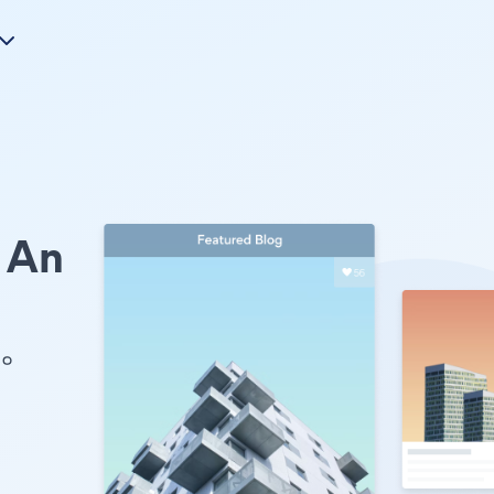
An
す。