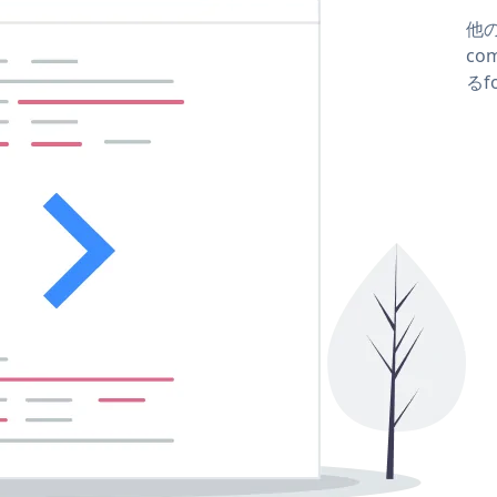
他の
com
るf