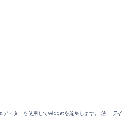
エディターを使用してwidgetを編集します。
注、
ライ