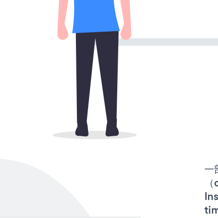
一
（d
In
t