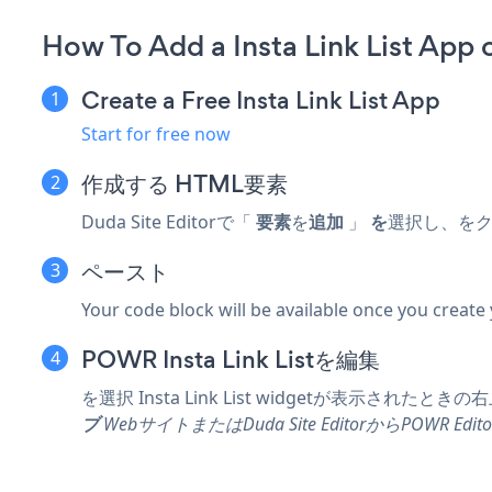
How To Add a Insta Link List App
Create a Free Insta Link List App
Start for free now
作成する
HTML要素
Duda Site Editorで「
要素
を
追加
」
を
選択し、を
ペースト
Your code block will be available once you create
POWR Insta Link Listを編集
を選択
Insta Link List widgetが表示されたとき
ブ
WebサイトまたはDuda Site EditorからPOWR E