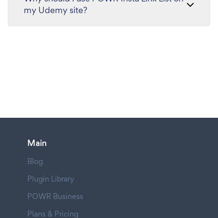
my Udemy site?
Main
Blog
Plugin Library
POWR Business
Plans & Pricing