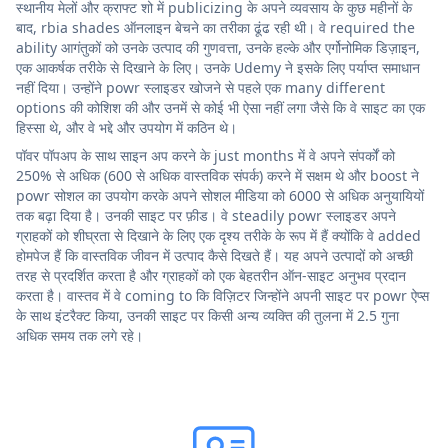
स्थानीय मेलों और क्राफ्ट शो में publicizing के अपने व्यवसाय के कुछ महीनों के
बाद, rbia shades ऑनलाइन बेचने का तरीका ढूंढ रही थी। वे required the
ability आगंतुकों को उनके उत्पाद की गुणवत्ता, उनके हल्के और एर्गोनोमिक डिज़ाइन,
एक आकर्षक तरीके से दिखाने के लिए। उनके Udemy ने इसके लिए पर्याप्त समाधान
नहीं दिया। उन्होंने powr स्लाइडर खोजने से पहले एक many different
options की कोशिश की और उनमें से कोई भी ऐसा नहीं लगा जैसे कि वे साइट का एक
हिस्सा थे, और वे भद्दे और उपयोग में कठिन थे।
पॉवर पॉपअप के साथ साइन अप करने के just months में वे अपने संपर्कों को
250% से अधिक (600 से अधिक वास्तविक संपर्क) करने में सक्षम थे और boost ने
powr सोशल का उपयोग करके अपने सोशल मीडिया को 6000 से अधिक अनुयायियों
तक बढ़ा दिया है। उनकी साइट पर फ़ीड। वे steadily powr स्लाइडर अपने
ग्राहकों को शीघ्रता से दिखाने के लिए एक दृश्य तरीके के रूप में हैं क्योंकि वे added
होमपेज हैं कि वास्तविक जीवन में उत्पाद कैसे दिखते हैं। यह अपने उत्पादों को अच्छी
तरह से प्रदर्शित करता है और ग्राहकों को एक बेहतरीन ऑन-साइट अनुभव प्रदान
करता है। वास्तव में वे coming to कि विज़िटर जिन्होंने अपनी साइट पर powr ऐप्स
के साथ इंटरैक्ट किया, उनकी साइट पर किसी अन्य व्यक्ति की तुलना में 2.5 गुना
अधिक समय तक लगे रहे।