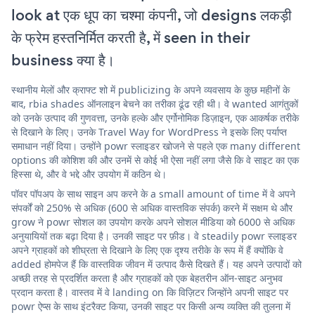
look at एक धूप का चश्मा कंपनी, जो designs लकड़ी
के फ्रेम हस्तनिर्मित करती है, में seen in their
business क्या है।
स्थानीय मेलों और क्राफ्ट शो में publicizing के अपने व्यवसाय के कुछ महीनों के
बाद, rbia shades ऑनलाइन बेचने का तरीका ढूंढ रही थी। वे wanted आगंतुकों
को उनके उत्पाद की गुणवत्ता, उनके हल्के और एर्गोनोमिक डिज़ाइन, एक आकर्षक तरीके
से दिखाने के लिए। उनके Travel Way for WordPress ने इसके लिए पर्याप्त
समाधान नहीं दिया। उन्होंने powr स्लाइडर खोजने से पहले एक many different
options की कोशिश की और उनमें से कोई भी ऐसा नहीं लगा जैसे कि वे साइट का एक
हिस्सा थे, और वे भद्दे और उपयोग में कठिन थे।
पॉवर पॉपअप के साथ साइन अप करने के a small amount of time में वे अपने
संपर्कों को 250% से अधिक (600 से अधिक वास्तविक संपर्क) करने में सक्षम थे और
grow ने powr सोशल का उपयोग करके अपने सोशल मीडिया को 6000 से अधिक
अनुयायियों तक बढ़ा दिया है। उनकी साइट पर फ़ीड। वे steadily powr स्लाइडर
अपने ग्राहकों को शीघ्रता से दिखाने के लिए एक दृश्य तरीके के रूप में हैं क्योंकि वे
added होमपेज हैं कि वास्तविक जीवन में उत्पाद कैसे दिखते हैं। यह अपने उत्पादों को
अच्छी तरह से प्रदर्शित करता है और ग्राहकों को एक बेहतरीन ऑन-साइट अनुभव
प्रदान करता है। वास्तव में वे landing on कि विज़िटर जिन्होंने अपनी साइट पर
powr ऐप्स के साथ इंटरैक्ट किया, उनकी साइट पर किसी अन्य व्यक्ति की तुलना में